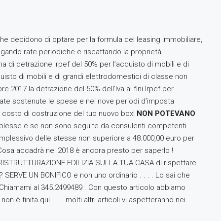
he decidono di optare per la formula del leasing immobiliare,
agando rate periodiche e riscattando la proprietà
 di detrazione Irpef del 50% per l’acquisto di mobili e di
uisto di mobili e di grandi elettrodomestici di classe non
e 2017 la detrazione del 50% dell’Iva ai fini Irpef per
state sostenute le spese e nei nove periodi d’imposta
sul costo di costruzione del tuo nuovo box!
NON POTEVANO
mplesse e se non sono seguite da consulenti competenti
complessivo delle stesse non superiore a 48.000,00 euro per
Cosa accadrà nel 2018 è ancora presto per saperlo !
STRUTTURAZIONE EDILIZIA SULLA TUA CASA di rispettare
i? SERVE UN BONIFICO e non uno ordinario . . . . Lo sai che
! Chiamami al 345.2499489 . Con questo articolo abbiamo
 finita qui . . . molti altri articoli vi aspetteranno nei