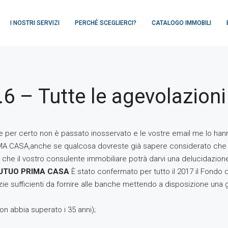
I NOSTRI SERVIZI
PERCHÉ SCEGLIERCI?
CATALOGO IMMOBILI
 – Tutte le agevolazioni
e per certo non è passato inosservato e le vostre email me lo hanno
 PRIMA CASA,anche se qualcosa dovreste già sapere considerato che av
che il vostro consulente immobiliare potrà darvi una delucidazione
MUTUO PRIMA CASA
È stato confermato per tutto il 2017 il Fondo d
 sufficienti da fornire alle banche mettendo a disposizione una ga
 abbia superato i 35 anni);