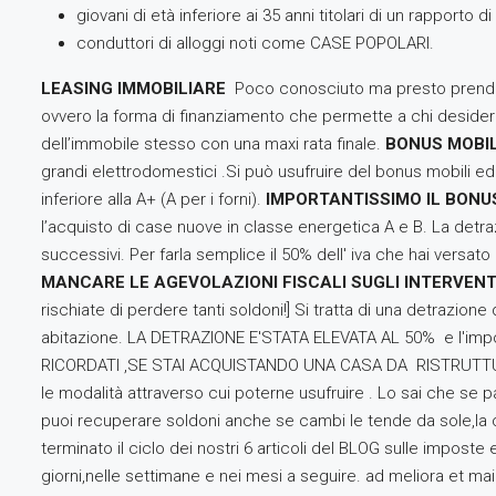
giovani di età inferiore ai 35 anni titolari di un rapporto di
conduttori di alloggi noti come CASE POPOLARI.
LEASING IMMOBILIARE
Poco conosciuto ma presto prenderà 
ovvero la forma di finanziamento che permette a chi desidera
dell’immobile stesso con una maxi rata finale.
BONUS MOBIL
grandi elettrodomestici .Si può usufruire del bonus mobili ed
inferiore alla A+ (A per i forni).
IMPORTANTISSIMO IL BONUS
l’acquisto di case nuove in classe energetica A e B. La detra
successivi. Per farla semplice il 50% dell' iva che hai versat
MANCARE LE AGEVOLAZIONI FISCALI SUGLI INTERVENTI
rischiate di perdere tanti soldoni!] Si tratta di una detrazi
abitazione. LA DETRAZIONE E'STATA ELEVATA AL 50% e l'import
RICORDATI ,SE STAI ACQUISTANDO UNA CASA DA RISTRUTTUR
le modalità attraverso cui poterne usufruire . Lo sai che se p
puoi recuperare soldoni anche se cambi le tende da sole,la 
terminato il ciclo dei nostri 6 articoli del BLOG sulle imposte
giorni,nelle settimane e nei mesi a seguire. ad meliora et m