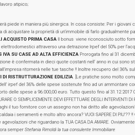
 lavoro atipico;
piede in maniera più sinergica. In cosa consiste: Per i giovani c
 di acquistare la proprietà di un’immobile di farlo gradualmente p
I ACQUISTO PRIMA CASA
Il bonus viene riconosciuto sotto forma
 elettrodomestici attraverso una detrazione Irpef del 50% per l’acq
 IVA SU CASE AD ALTA EFFICIENZA
Prorogata fino al 31 dicembr
zione è confermata in dieci quote costanti nell’ anno in cui sono 
o all'impresa ritornerà nelle tue tasche !! Inoltre recupero del 36% 
 DI RISTRUTTURAZIONE EDILIZIA
. [Le pratiche sono molto co
one dell' irpef del 36% delle spese sostenute fino ad un ammontare 
o delle spese a 96.000,00 euro. Tutto questo fino al 31.12.2017 
ARE O SEMPLICEMENTE DEVI EFFETTUARE DEGLI INTERVENTI DI RI
aghi il tuo fornitore con un assegno non hai diritto alle agevolazion
caldaia i serramenti e molto altro ancora? VUOI SAPERE DI PIU'?? !
 e agevolazioni che riguardano la TUA CASA DA AMARE. Ovviamente non è
aiora semper
Stefania Rimoldi la tua consulente Immobiliare