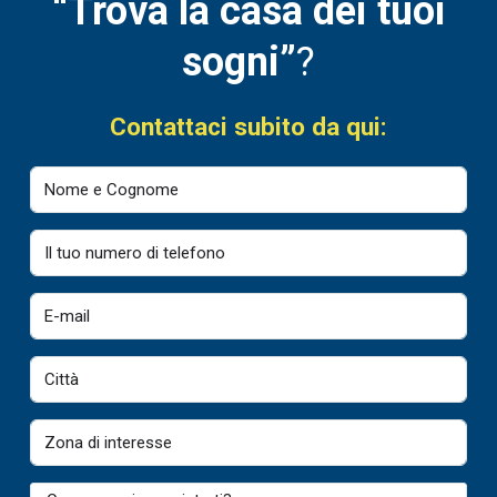
“Trova la casa dei tuoi
sogni”
?
Contattaci subito da qui: