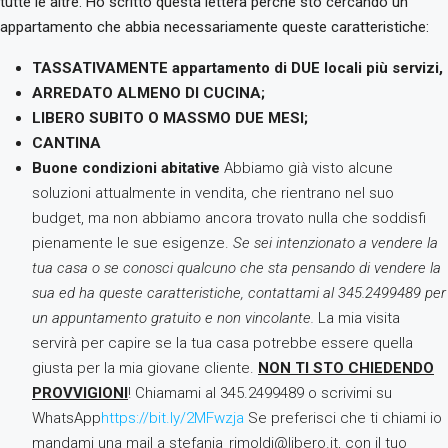
tutte le altre. Ho scritto questa lettera perché sto cercando un
appartamento che abbia necessariamente queste caratteristiche:
TASSATIVAMENTE appartamento di DUE locali più servizi,
ARREDATO ALMENO DI CUCINA;
LIBERO SUBITO O MASSMO DUE MESI;
CANTINA
Buone condizioni abitative
Abbiamo già visto alcune
soluzioni attualmente in vendita, che rientrano nel suo
budget, ma non abbiamo ancora trovato nulla che soddisfi
pienamente le sue esigenze.
Se sei intenzionato a vendere la
tua casa o se conosci qualcuno che sta pensando di vendere la
sua ed ha queste caratteristiche, contattami al 345.2499489 per
un appuntamento gratuito e non vincolante.
La mia visita
servirà per capire se la tua casa potrebbe essere quella
giusta per la mia giovane cliente.
NON TI STO CHIEDENDO
PROVVIGIONI
! Chiamami al 345.2499489 o scrivimi su
WhatsApp
https://bit.ly/2MFwzja
Se preferisci che ti chiami io
mandami una mail a stefania_rimoldi@libero.it, con il tuo