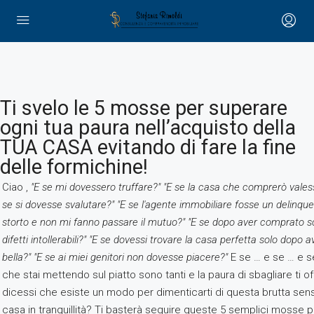
Ti svelo le 5 mosse per superare
ogni tua paura nell’acquisto della
TUA CASA evitando di fare la fine
delle formichine!
Ciao ,
"E se mi dovessero truffare?" "E se la casa che comprerò vale
se si dovesse svalutare?" "E se l'agente immobiliare fosse un delinqu
storto e non mi fanno passare il mutuo?" "E se dopo aver comprato sc
difetti intollerabili?" "E se dovessi trovare la casa perfetta solo do
bella?" "E se ai miei genitori non dovesse piacere?"
E se … e se … e se
che stai mettendo sul piatto sono tanti e la paura di sbagliare ti o
dicessi che esiste un modo per dimenticarti di questa brutta sens
casa in tranquillità? Ti basterà seguire queste 5 semplici mosse p