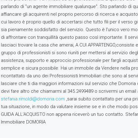
parlando di "un agente immobiliare qualunque". Sto parlando di q
affiancare gli acquirenti nel proprio percorso di ricerca e acquist
cui lavoro è proprio quello di accertarsi che tutto fili per il verso g
sia pienamente soddisfatto del servizio. Questo è l'unico vero mo
di affrontare con tranquillità questo passo così importante. Il ser
lasciaci trovare la casa che amerai, A CUI APPARTENGO,consiste 
gruppo di professionisti si sono riuniti per mettersi al servizio deg
assistenza, supporto e approccio professionale per fargli acquist
semplice e sicura possibile. Hai un immobile da Vendere nella pro
ricontattato da uno dei Professionisti Immobiliari che sono al servi
lasciare che ti dia maggiori informazioni sul servizio che Domoria 
devi fare altro che chiamarmi al 345.2499489 o scrivermi un email 
stefania.rimoldi@domoria.com
,sarai subito contattato per una pr
tua situazione, in modo da valutare insieme se e in che modo possi
GUIDA ALL’ACQUISTO non appena riceverò un tuo contatto. Stefan
Immobiliare DOMORIA