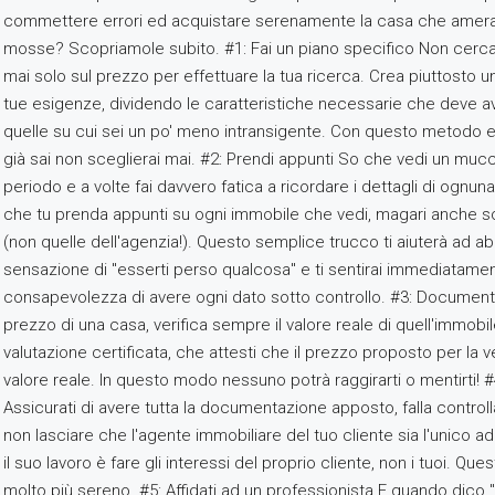
commettere errori ed acquistare serenamente la casa che amerai
mosse? Scopriamole subito. #1: Fai un piano specifico Non cerca
mai solo sul prezzo per effettuare la tua ricerca. Crea piuttosto un
tue esigenze, dividendo le caratteristiche necessarie che deve a
quelle su cui sei un po' meno intransigente. Con questo metodo e
già sai non sceglierai mai. #2: Prendi appunti So che vedi un muc
periodo e a volte fai davvero fatica a ricordare i dettagli di ognu
che tu prenda appunti su ogni immobile che vedi, magari anche s
(non quelle dell'agenzia!). Questo semplice trucco ti aiuterà ad a
sensazione di "esserti perso qualcosa" e ti sentirai immediatamen
consapevolezza di avere ogni dato sotto controllo. #3: Document
prezzo di una casa, verifica sempre il valore reale di quell'immob
valutazione certificata, che attesti che il prezzo proposto per la v
valore reale. In questo modo nessuno potrà raggirarti o mentirti! #4
Assicurati di avere tutta la documentazione apposto, falla controlla
non lasciare che l'agente immobiliare del tuo cliente sia l'unico 
il suo lavoro è fare gli interessi del proprio cliente, non i tuoi. Qu
molto più sereno. #5: Affidati ad un professionista E quando dico 