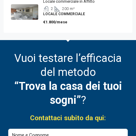
Locale commerciale in Affitto
2
200
m²
LOCALE COMMERCIALE
€1.800/mese
Vuoi testare l’efficacia
del metodo
“Trova la casa dei tuoi
sogni”
?
Contattaci subito da qui: