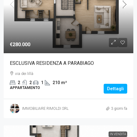
€280.000
ESCLUSIVA RESIDENZA A PARABIAGO
via dei lillà
2
2
1
210
m²
APPARTAMENTO
Dettagli
IMMOBILIARE RIMOLDI SRL
3 giorni fa
IN VENDITA