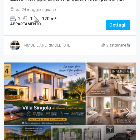
via 24 maggio legnano
2
1
120
m²
APPARTAMENTO
Dettagli
IMMOBILIARE RIMOLDI SRL
2 settimane fa
IN VENDITA