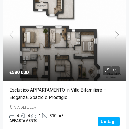
€580.000
Esclusico APPARTAMENTO in Villa Bifamiliare –
Eleganza, Spazio e Prestigio
VIA DEI LILLA'
4
4
1
310
m²
APPARTAMENTO
Dettagli