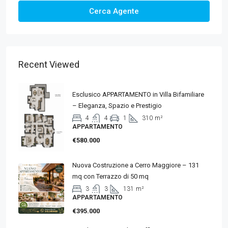
Cerca Agente
Recent Viewed
Esclusico APPARTAMENTO in Villa Bifamiliare
– Eleganza, Spazio e Prestigio
4
4
1
310
m²
APPARTAMENTO
€580.000
Nuova Costruzione a Cerro Maggiore – 131
mq con Terrazzo di 50 mq
3
3
131
m²
APPARTAMENTO
€395.000