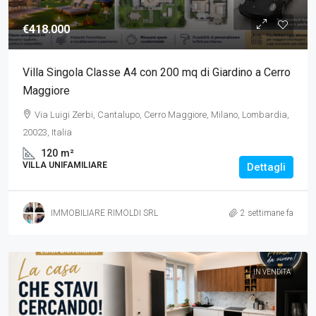
€418.000
Villa Singola Classe A4 con 200 mq di Giardino a Cerro
Maggiore
Via Luigi Zerbi, Cantalupo, Cerro Maggiore, Milano, Lombardia,
20023, Italia
120
m²
VILLA UNIFAMILIARE
Dettagli
IMMOBILIARE RIMOLDI SRL
2 settimane fa
IN VENDITA