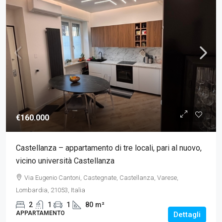
€160.000
Castellanza – appartamento di tre locali, pari al nuovo,
vicino università Castellanza
Via Eugenio Cantoni, Castegnate, Castellanza, Varese,
Lombardia, 21053, Italia
2
1
1
80
m²
APPARTAMENTO
Dettagli