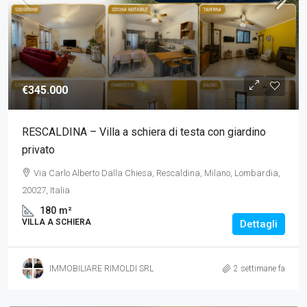
€345.000
RESCALDINA – Villa a schiera di testa con giardino
privato
Via Carlo Alberto Dalla Chiesa, Rescaldina, Milano, Lombardia,
20027, Italia
180
m²
VILLA A SCHIERA
Dettagli
IMMOBILIARE RIMOLDI SRL
2 settimane fa