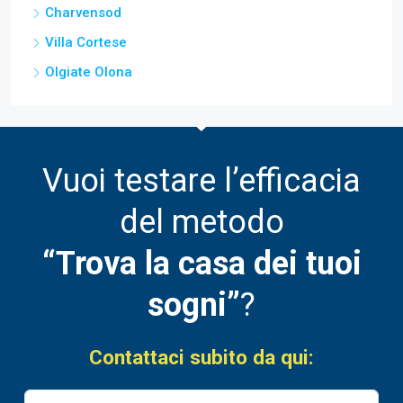
Charvensod
Villa Cortese
Olgiate Olona
Vuoi testare l’efficacia
del metodo
“Trova la casa dei tuoi
sogni”
?
Contattaci subito da qui: