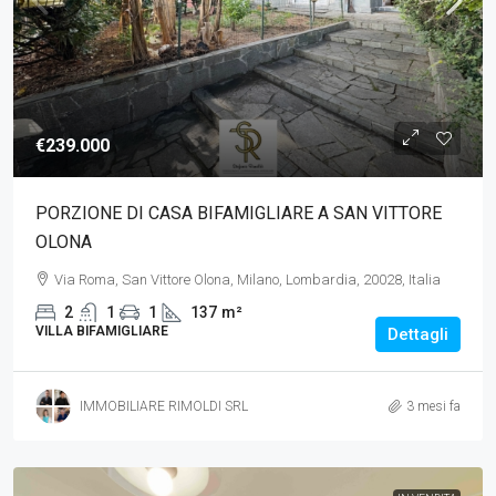
€239.000
PORZIONE DI CASA BIFAMIGLIARE A SAN VITTORE
OLONA
Via Roma, San Vittore Olona, Milano, Lombardia, 20028, Italia
2
1
1
137
m²
VILLA BIFAMIGLIARE
Dettagli
IMMOBILIARE RIMOLDI SRL
3 mesi fa