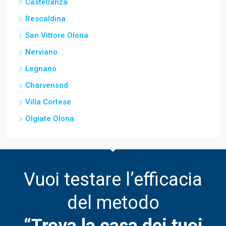
Castellanza
Rescaldina
San Vittore Olona
Nerviano
Legnano
Charvensod
Villa Cortese
Olgiate Olona
Vuoi testare l’efficacia
del metodo
“Trova la casa dei tuoi