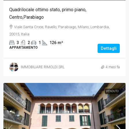
Quadrilocale ottimo stato, primo piano,
Centro,Parabiago
Viale Santa Croce, Ravello, Parabiago, Milano, Lombardia,
20015, Italia
3
2
1
126
m²
APPARTAMENTO
Dettagli
IMMOBILIARE RIMOLDI SRL
4 mesi fa
VENDUTO