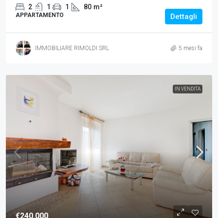
2
1
1
80
m²
APPARTAMENTO
Dettagli
IMMOBILIARE RIMOLDI SRL
5 mesi fa
IN VENDITA
€240.000