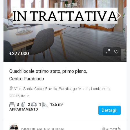
€277.000
Quadrilocale ottimo stato, primo piano,
Centro,Parabiago
Viale Santa Croce, Ravello, Parabiago, Milano, Lombardia,
20015, Italia
3
2
1
126
m²
APPARTAMENTO
Dettagli
IMMOBILIARE RIMOLDI SRL
4 mesi fa