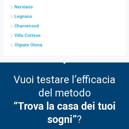
Nerviano
Legnano
Charvensod
Villa Cortese
Olgiate Olona
Vuoi testare l’efficacia
del metodo
“Trova la casa dei tuoi
sogni”
?