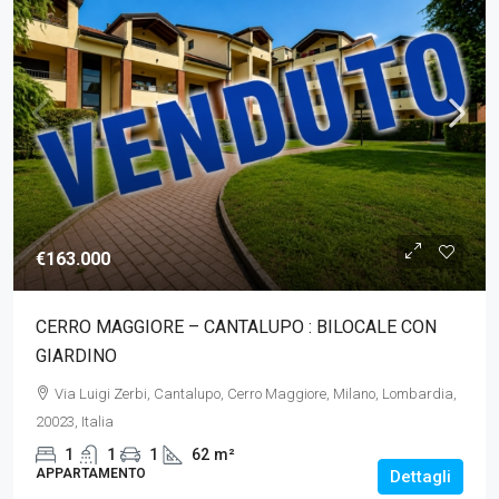
€163.000
CERRO MAGGIORE – CANTALUPO : BILOCALE CON
GIARDINO
Via Luigi Zerbi, Cantalupo, Cerro Maggiore, Milano, Lombardia,
20023, Italia
1
1
1
62
m²
APPARTAMENTO
Dettagli