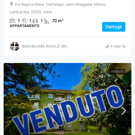
Via Regina Elena, Cantalupo, Cerro Maggiore, Milano,
Lombardia, 20023, Italia
1
1
1
70
m²
APPARTAMENTO
Dettagli
IMMOBILIARE RIMOLDI SRL
4 mesi fa
VENDUTO