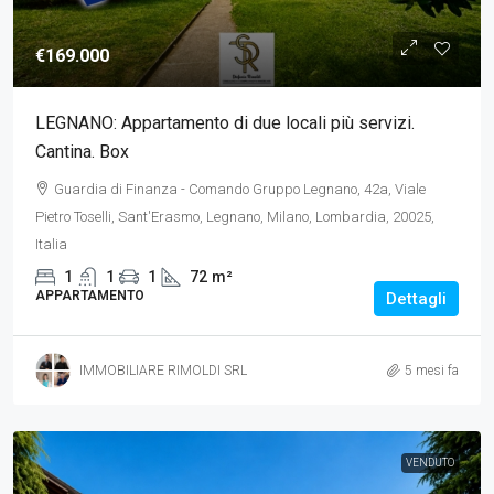
€169.000
LEGNANO: Appartamento di due locali più servizi.
Cantina. Box
Guardia di Finanza - Comando Gruppo Legnano, 42a, Viale
Pietro Toselli, Sant'Erasmo, Legnano, Milano, Lombardia, 20025,
Italia
1
1
1
72
m²
APPARTAMENTO
Dettagli
IMMOBILIARE RIMOLDI SRL
5 mesi fa
VENDUTO