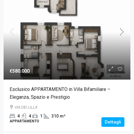
€580.000
Esclusico APPARTAMENTO in Villa Bifamiliare –
Eleganza, Spazio e Prestigio
VIA DEI LILLA'
4
4
1
310
m²
APPARTAMENTO
Dettagli