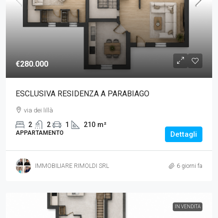
€280.000
ESCLUSIVA RESIDENZA A PARABIAGO
via dei lillà
2
2
1
210
m²
APPARTAMENTO
Dettagli
IMMOBILIARE RIMOLDI SRL
6 giorni fa
IN VENDITA