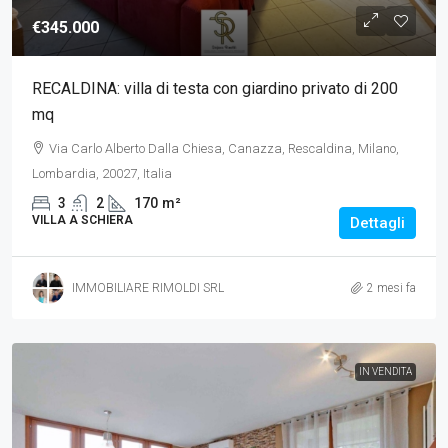
€345.000
RECALDINA: villa di testa con giardino privato di 200
mq
Via Carlo Alberto Dalla Chiesa, Canazza, Rescaldina, Milano,
Lombardia, 20027, Italia
3
2
170
m²
VILLA A SCHIERA
Dettagli
IMMOBILIARE RIMOLDI SRL
2 mesi fa
IN VENDITA