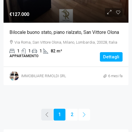
€127.000
Bilocale buono stato, piano rialzato, San Vittore Olona
Via Roma, San Vittore Olona, Milano, Lombardia, 20028, Italia
1
1
1
82
m²
APPARTAMENTO
Dettagli
IMMOBILIARE RIMOLDI SRL
6 mesi fa
1
2