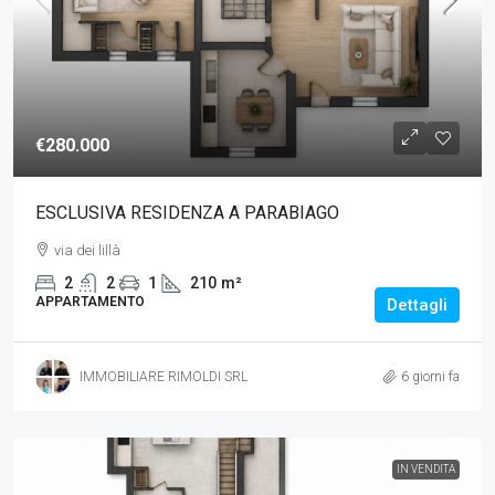
€280.000
ESCLUSIVA RESIDENZA A PARABIAGO
via dei lillà
2
2
1
210
m²
APPARTAMENTO
Dettagli
IMMOBILIARE RIMOLDI SRL
6 giorni fa
IN VENDITA