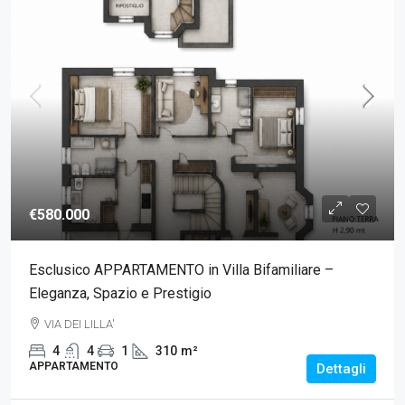
€580.000
Esclusico APPARTAMENTO in Villa Bifamiliare –
Eleganza, Spazio e Prestigio
VIA DEI LILLA'
4
4
1
310
m²
APPARTAMENTO
Dettagli