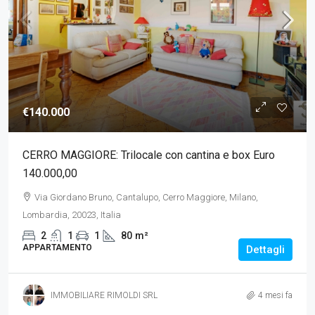
€140.000
CERRO MAGGIORE: Trilocale con cantina e box Euro
140.000,00
Via Giordano Bruno, Cantalupo, Cerro Maggiore, Milano,
Lombardia, 20023, Italia
2
1
1
80
m²
APPARTAMENTO
Dettagli
IMMOBILIARE RIMOLDI SRL
4 mesi fa