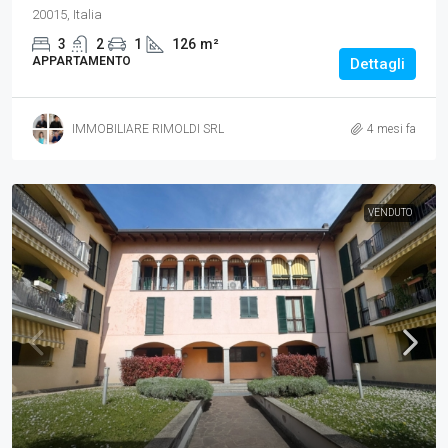
20015, Italia
3
2
1
126
m²
APPARTAMENTO
Dettagli
IMMOBILIARE RIMOLDI SRL
4 mesi fa
VENDUTO