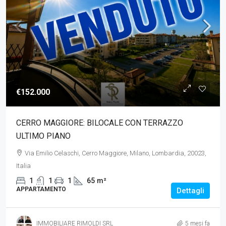
€152.000
CERRO MAGGIORE: BILOCALE CON TERRAZZO
ULTIMO PIANO
Via Emilio Celaschi, Cerro Maggiore, Milano, Lombardia, 20023,
Italia
1
1
1
65
m²
APPARTAMENTO
Dettagli
IMMOBILIARE RIMOLDI SRL
5 mesi fa