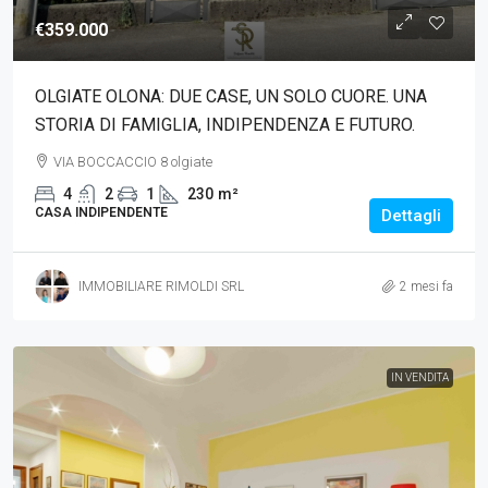
€359.000
OLGIATE OLONA: DUE CASE, UN SOLO CUORE. UNA
STORIA DI FAMIGLIA, INDIPENDENZA E FUTURO.
VIA BOCCACCIO 8 olgiate
4
2
1
230
m²
CASA INDIPENDENTE
Dettagli
IMMOBILIARE RIMOLDI SRL
2 mesi fa
IN VENDITA