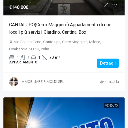
€140.000
CANTALUPO(Cerro Maggiore) Appartamento di due
locali più servizi. Giardino. Cantina. Box
Via Regina Elena, Cantalupo, Cerro Maggiore, Milano,
Lombardia, 20023, Italia
1
1
1
70
m²
APPARTAMENTO
Dettagli
IMMOBILIARE RIMOLDI SRL
4 mesi fa
VENDUTO